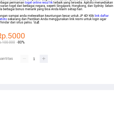
erbagai permainan
togel online resul hk
terbaik yang tersedia. Apitoto menyediakan
saran togel dari berbagai negara, seperti Singapore, Hongkong, dan Sydney. Selain 
a berbagai bonus menarik yang bisa Anda klaim setiap hari.
ngan sampai anda melewatkan keuntungan besar untuk JP 4D! Klik
link daftar
itoto
sekarang dan Pastikan Anda menggunakan link resmi untuk login agar
rhindar dari situs palsu. 🚀💰
Rp.5000
p.100.000
-80%
uantitas