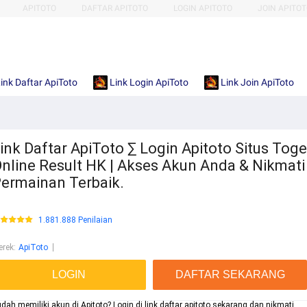
APITOTO
DAFTAR APITOTO
LOGIN APITOTO
JOIN APITO
ink Daftar ApiToto
Link Login ApiToto
Link Join ApiToto
ink Daftar ApiToto ∑ Login Apitoto Situs Toge
nline Result HK | Akses Akun Anda & Nikmati
ermainan Terbaik.
1.881.888 Penilaian
erek
:
ApiToto
LOGIN
DAFTAR SEKARANG
dah memiliki akun di Apitoto? Login di link daftar apitoto sekarang dan nikmati